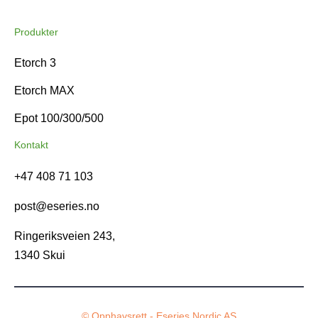
Produkter
Etorch 3
Etorch MAX
Epot 100/300/500
Kontakt
+47 408 71 103
post@eseries.no
Ringeriksveien 243,
1340 Skui
© Opphavsrett - Eseries Nordic AS